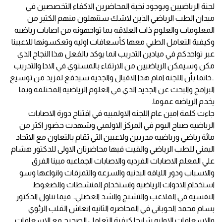
لجنة الرياضيين وبوجود نخبة المحاضرين الاكفاء التخصصين في
ميدان الطب الرياضي الذين لاشك ستنهلون منهم الكثير من
المعلومات والعلوم ذات العلاقه بما تواجهونه من اصابات رياضيه
وكيفية التعامل الطبي معها كأسعافات اوليه وتعكسونها للاعبينا
عبر تواجدكم في ميادين التدريب انما يوكد بالفعل هذا النجاح الذي
مكن وسيمكن الرياضيين من الارتقاء بالمستوي في الادا والتدريب
..خاتما بأن اللجنه امام هذا الاقبال والجديه سيدفع لمزيد من توسيع
البرامج والبحث عن الجديد الذي في العلوم الرياضيه المختلفه وبما
يخدم الرياضه عموما.
جاءت كلمة امين عام اللجنه الاولمبيه في افتتاح دورة الاصابات
الرياضيه صباح اليوم في المركز الاولمبي وشهدت حضور اكثر من
مائة رياضي ورياضيه مدربين ولاعبين التي تقام بالتعاون مع الاتحاد
اليمني للطب الرياضي والقيت فيها محاضرتان الاولى للدكتور هشام
علي المعلم الاصابات الفرديه والاصابات الجماعيه مبينا الفرق
والاسباب ودور اللياقه البدنيه والسرعه والتمزقات وانواعها وسو
استخدام الادوات الرياضيه واستخدام المنشطات والضغوط
النفسيه في الملاعب والتشنج والشد العضلي.. فيما تناول الدكتور
بسام محمد الحوباني في المحاضره الثانيه انعاش القلب الرئوي
والاسعافات الاوليه شارحا كيفية التعامل الصحيح مع الاسعافات