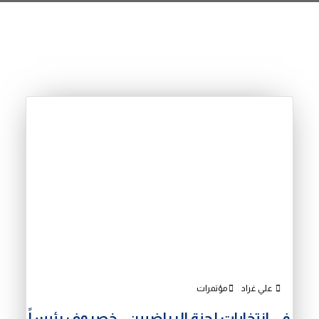
علي غراد
مؤتمرات
في انتخابات لجنة الرياضيين.. خصروف رئيساً