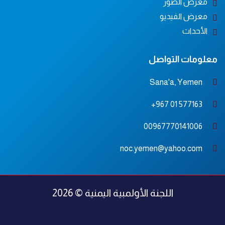
معرض الصور
معرض الفيديو
الأحداث
معلومات التواصل
Sana'a, Yemen
577163 01 967+
00967770141006
noc.yemen@yahoo.com
اللجنة الأولمبية اليمنية © 2026