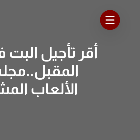
أقر تأجيل البت ف
المقبل..مجلس 
الألعاب المش