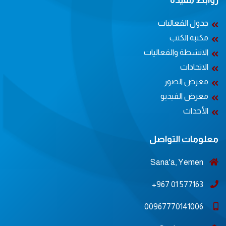
روابط مفيدة
جدول الفعاليات
مكتبة الكتب
الانشطة والفعاليات
الاتحادات
معرض الصور
معرض الفيديو
الأحداث
معلومات التواصل
Sana'a, Yemen
577163 01 967+
00967770141006