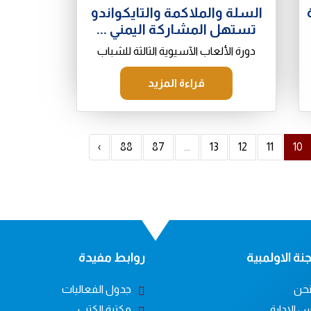
السلة والملاكمة والتايكواندو
تستهل المشاركة اليمني ...
دورة الألعاب الآسيوية الثالثة للشباب
قراءة المزيد
›
88
87
...
13
12
11
10
نة الاولمبية
روابط مفيدة
حن
جدول الفعاليات
 الادارة
مكتبة الكتب