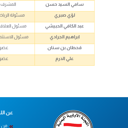
سامي السيد حسن
المشرف ا
لؤي صبري
مسئولة الرياض
عبد الكافي الحبيشي
مسئول العلاقا
ابراهيم الجرادي
مسئول الاستثما
قحطان بن سنان
عضوا
علي الدرم
عضوا
عن اللج
من ن