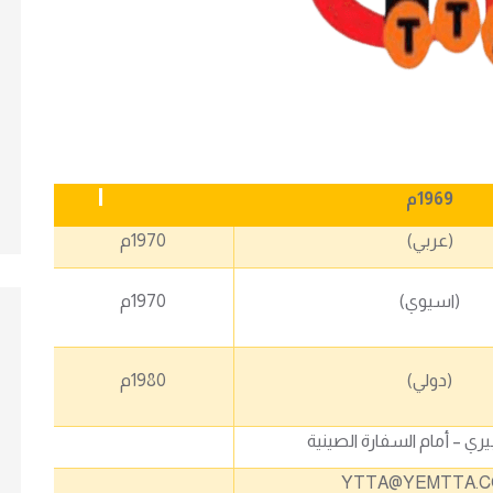
1969
م
(عربي)
1970
م
(اسيوي)
1970
م
(دولي)
1980
م
يري – أمام السفارة الصينية
YTTA@YEMTTA.