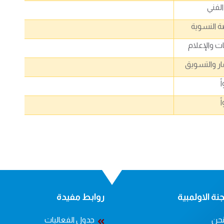
لفني
ة النسوية
ت والإعلام
ر والتسويق
ً
ً
نة الاولمبية
روابط مفيدة
حن
جدول الفعاليات