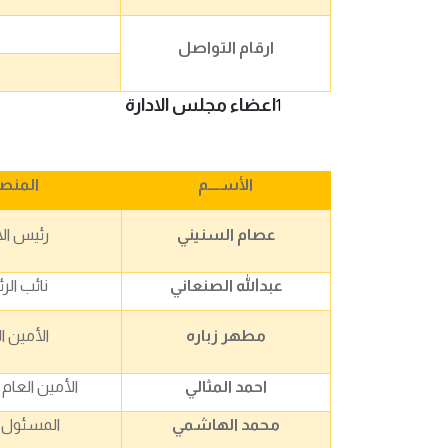
ارقام التواصل
اعضاء مجلس الادارة
الأســــم
المنص
عصام السنيني
رئيس الا
عبدالله الصنعاني
نائب الر
مطهر زباره
الأمين ا
احمد المثالي
الأمين العام
محمد الهاشمي
المسئول ا