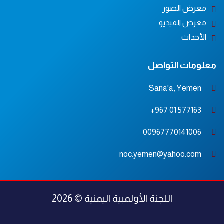
معرض الصور
معرض الفيديو
الأحداث
معلومات التواصل
Sana'a, Yemen
577163 01 967+
00967770141006
noc.yemen@yahoo.com
اللجنة الأولمبية اليمنية © 2026