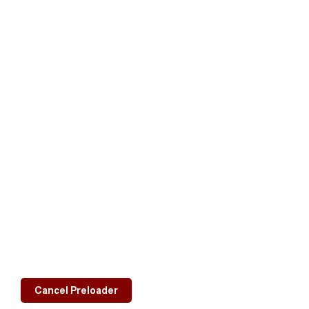
معلومات التواصل
Sana'a, Yemen
577163 01 967+
00967770141006
noc.yemen@yahoo.com
اللجنة الأولمبية اليمنية © 2026
Cancel Preloader