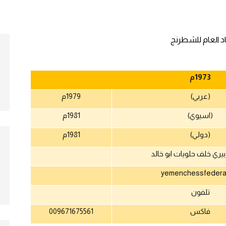
1973
م
(عربي)
1979
م
(اسيوي)
1981
م
(دولي)
1981
م
بيري خلف حلويات ابو خالد
yemenchessfedera
تلفون
فاكس
009671675561