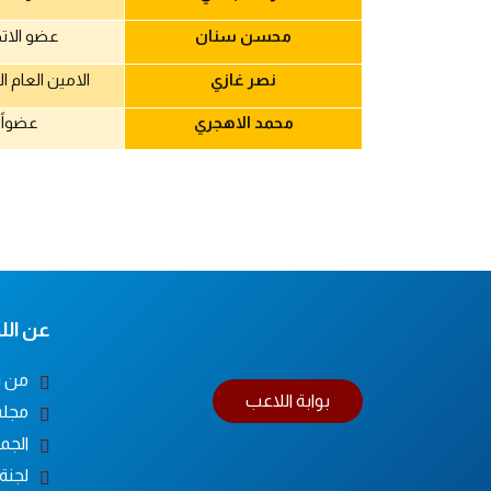
محسن سنان
عضو الاتح
نصر غازي
الامين العام 
محمد الاهجري
عضواً
عن اللج
من ن
بوابة اللاعب
مجلس
الجم
لجنة