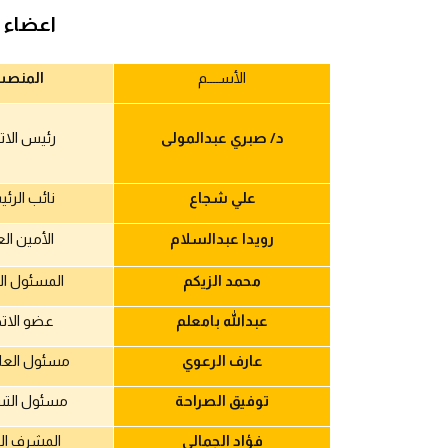
اعضاء 
الأســــم
المنصب
د/ صبري عبدالمولى
رئيس الات
علي شجاع
نائب الرئ
رويدا عبدالسلام
الأمين الع
محمد الزيكم
المسئول ال
عبدالله بامعلم
عضو الاتح
عارف الرعوي
مسئول العل
توفيق الصراحة
مسئول الت
فؤاد الجمالي
المشرف ال