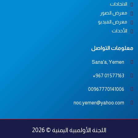
الاتحادات
معرض الصور
معرض الفيديو
الأحداث
معلومات التواصل
Sana'a, Yemen
577163 01 967+
00967770141006
noc.yemen@yahoo.com
اللجنة الأولمبية اليمنية © 2026